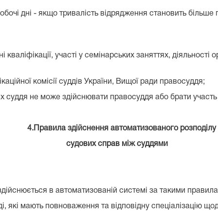
обочі дні - якщо тривалість відрядження становить більше 
ні кваліфікації, участі у семінарських заняттях, діяльност
каційної комісії суддів України, Вищої ради правосуддя;
х суддя не може здійснювати правосуддя або брати участь 
 автоматизованого розподілу
в між суддями
здійснюється в автоматизованій системі за такими правила
ді, які мають повноваження та відповідну спеціалізацію що