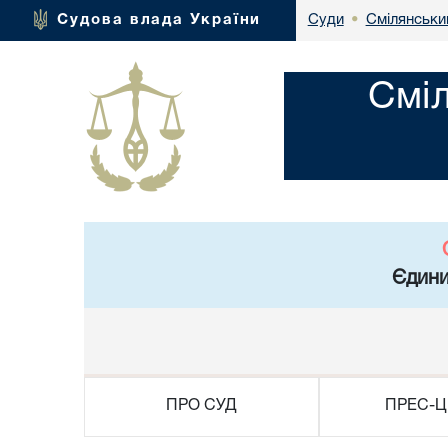
Смілянськи
Судова влада України
Суди
•
Смі
Єдини
ПРО СУД
ПРЕС-Ц