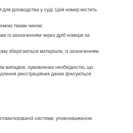
ля діловодства у суді. Цей номер містить
темою таким чином:
ви із зазначенням через дріб номера за
ому зберігаються матеріали, із зазначенням
ім випадків, зумовлених необхідністю, що
далення реєстраційних даних фіксуються
о автоматизованої системи, уповноваженою