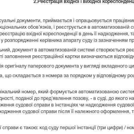
ихідної кореспонденції та етапі
есуальні документи, приймається і опрацьовується працівни
ціональних обов’язків, і реєструється в автоматизованій си
реєстрацію вхідної кореспонденції в день її надходження, 
 у розпорядженні керівника апарату суду із зазначенням п
льний, документ в автоматизованій системі створюється реє
ті заповнення реєстраційної картки визначаються відповідн
ія оригіналу паперового документа у вигляді вкладеного 
та, що складається з номера за порядком у відповідному ро
нікальний номер, який формується автоматизованою системо
ості, поданої до пред'явлення позову, - в суді, до якого 
ння судової справи в інстанціях чи надходження судової с
адходження судової справи після її належного оформлення, 
 справи є такою: код суду першої інстанції (три цифри) / н