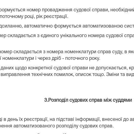
рмується номер провадження судової справи, необхідний д
оточному році, рік реєстрації.
надсиланню, автоматично формується автоматизованою сис
ер складається з єдиного унікального номера судової спра
номер складається з номера номенклатури справ суду, в як
номенклатури і через дріб - поточного року.
даних щодо конкретної судової справи не допускається, кр
 виправлення технічних помилок, описок тощо. Зміни та ви
вих справ між суддями
і в день їх реєстрації, на підставі інформації, внесеної д
снення автоматизованого розподілу судових справ.