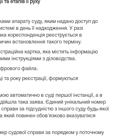
в її руху
ками апарату суду, яким надано доступ до
стемі в день її надходження. У разі
така кореспонденція реєструється в
ричин встановлення такого терміну.
страційна картка, яка містить інформацію
ими інструкціями з діловодства.
цифрового файла.
ці та року реєстрації, формуються
ю автоматично в суді першої інстанції, а в
надійшла така заява. Єдиний унікальний номер
прави за підсудністю з іншого суду будь-якої
та який повинен обов'язково вказуватися
омер судової справи за порядком у поточному