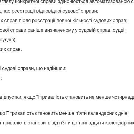
 розгляду конкретної справи здійснюється автоматизованою
час реєстрації відповідної судової справи;
 справ після реєстрації певної кількості судових справ;
вої справи раніше визначеному у судовій справі судді;
суддів);
их справ.
 судові справи, що надійшли:
;
відпустки, якщо її тривалість становить не менше чотирнад
що її тривалість становить менше п’яти календарних днів;
її тривалість становить від п’яти до тринадцяти календарних