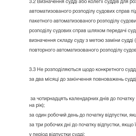
3.2 Визначення судді або колегії суддів для
автоматизованого розподілу судових справ під 
пакетного автоматизованого розподілу судових
розподілу судових справ шляхом передачі судо
визначення складу суду з метою заміни судді (
повторного автоматизованого розподілу судов
3.3 Не розподіляються щодо конкретного судді
за два місяці до закінчення повноважень судді
за чотирнадцять календарних днів до початку 
на рік);
за один робочий день до початку відпустки, як
за три робочих дні до початку відпустки, якщо 
у період відпустки судді;