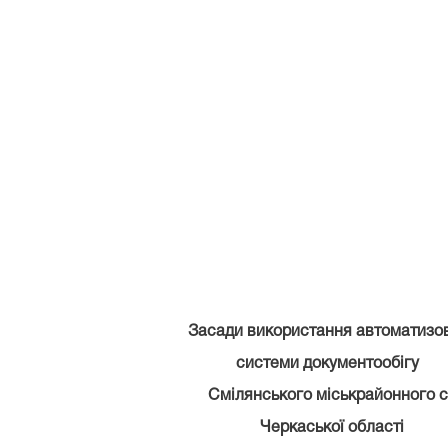
тання автоматизован
кументообігу
 міськрайонного
с
ої області