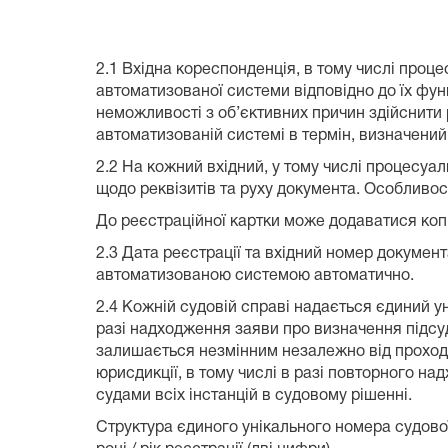
2.Реєстрація вхідної і в
2.1 Вхідна кореспонденція, в тому числі проц
автоматизованої системи відповідно до їх функ
неможливості з об’єктивних причин здійснити 
автоматизованій системі в термін, визначений
2.2 На кожний вхідний, у тому числі процесуа
щодо реквізитів та руху документа. Особливос
До реєстраційної картки може додаватися коп
2.3 Дата реєстрації та вхідний номер докумен
автоматизованою системою автоматично.
2.4 Кожній судовій справі надається єдиний у
разі надходження заяви про визначення підсудн
залишається незмінним незалежно від проходже
юрисдикції, в тому числі в разі повторного н
судами всіх інстанцій в судовому рішенні.
Структура єдиного унікального номера судової