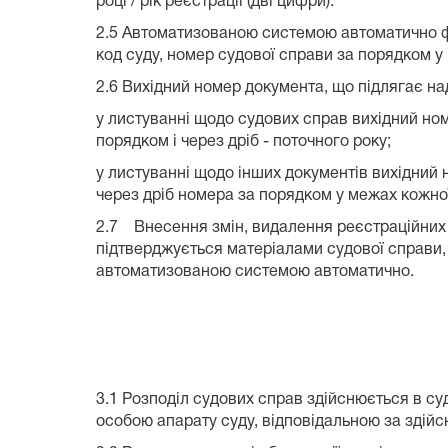
році / рік реєстрації (дві цифри).
2.5 Автоматизованою системою автоматично фо
код суду, номер судової справи за порядком у п
2.6 Вихідний номер документа, що підлягає 
у листуванні щодо судових справ вихідний ном
порядком і через дріб - поточного року;
у листуванні щодо інших документів вихідний 
через дріб номера за порядком у межах кожної 
2.7 Внесення змін, видалення реєстраційних 
підтверджується матеріалами судової справи,
автоматизованою системою автоматично.
3.Розподіл судо
3.1 Розподіл судових справ здійснюється в суд
особою апарату суду, відповідальною за здій