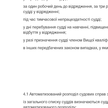
за один робочий день до відрядження, за три р
судді у відрядженні;
під час тимчасової непрацездатності судді;
у дні перебування судді на навчанні, підвищен
відбуття у відрядження;
у разі призначення судді членом Вищої кваліфі
в інших передбачених законом випадках, у яки
4.Правила здійснення
судових спра
4.1 Автоматизований розподіл судових справ 
із загального списку суддів визначаються суд
автоматизованого розподілу;