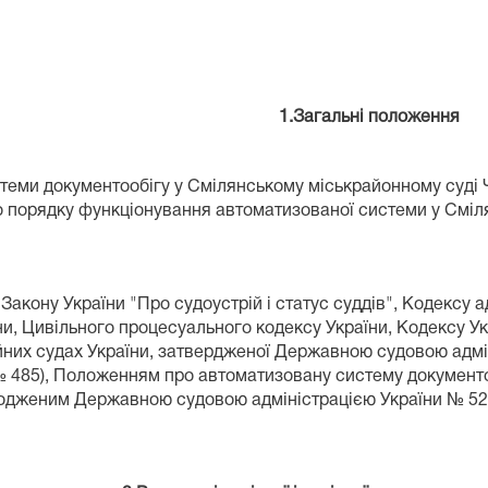
і положення
теми документообігу у Смілянському міськрайонному суді Ч
 порядку функціонування автоматизованої системи у Сміл
Закону України "Про судоустрій і статус суддів", Кодексу 
и, Цивільного процесуального кодексу України, Кодексу Ук
ційних судах України, затвердженої Державною судовою адмін
р.№ 485), Положенням про автоматизовану систему документ
огодженим Державною судовою адміністрацією України № 529