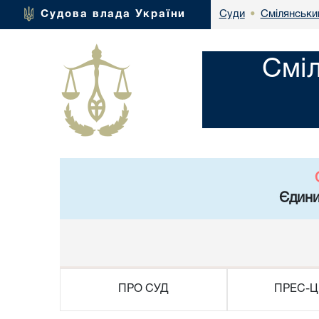
Смілянськи
Судова влада України
Суди
•
Смі
Єдини
ПРО СУД
ПРЕС-Ц