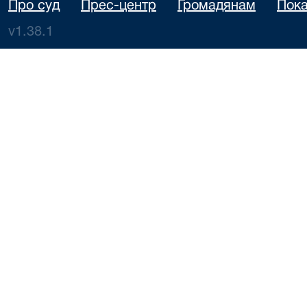
Про суд
Прес-центр
Громадянам
Пока
v1.38.1