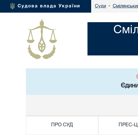
Смілянськи
Судова влада України
Суди
•
Смі
Єдини
ПРО СУД
ПРЕС-Ц