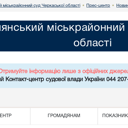
й міськрайонний суд Черкаської області
Прес-центр
Нови
•
•
лянський міськрайонний 
області
Отримуйте інформацію лише з офіційних джере
й Контакт-центр судової влади України 044 207
ЕНТР
ГРОМАДЯНАМ
ПОКАЗНИК