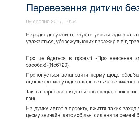
Перевезення дитини бе
09 серпня 2017, 10:54
Народні депутати планують увести адміністрат
уважається, убережуть юних пасажирів від тра
Про це йдеться в проекті «Про внесення зм
засобах)»(No6720).
Пропонується встановити норму щодо обов’язк
адміністративну відповідальність за невиконанн
Так, за перевезення дітей без спеціальних при
грн).
На думку авторів проекту, вжиття таких заході
цьому звичайні автомобільні сидіння та ремені 