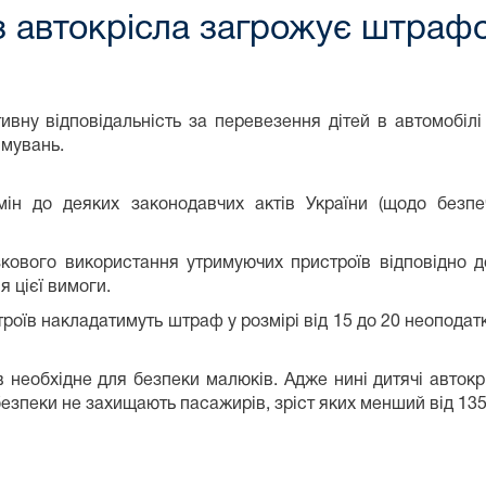
з автокрісла загрожує штраф
ивну відповідальність за перевезення дітей в автомобілі 
вмувань.
ін до деяких законодавчих актів України (щодо безпе
ового використання утримуючих пристроїв відповідно д
я цієї вимоги.
строїв накладатимуть штраф у розмірі від 15 до 20 неопода
в необхідне для безпеки малюків. Адже нині дитячі авток
безпеки не захищають пасажирів, зріст яких менший від 135