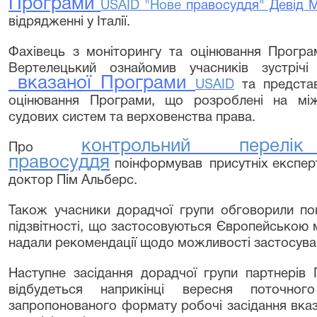
Програми
USAID
"
Нове
правосуддя" Девід М
відрядженні у Італії.
Фахівець з моніторингу та оцінювання Прогр
Вертелецький
о
знайомив учасників зустріч
вказаної Програми
USAID
та предста
оцінювання Програми, що розроблені на між
судових систем та верховенства
права.
контрольний перелі
Про
правосуддя
поінформував присутніх експер
доктор Пім Альберс.
Також учасники дорадчої групи обговорили
по
підзвітності, що застосовуються Європейською
надали рекомендації щодо можливості застосуванн
Наступне засідання дорадчої групи партнерів
відбудеться наприкінці вересня поточног
запропонованого формату робочі засідання вказ