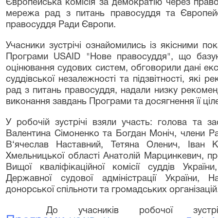
Європейська комісія за демократію через право
мережа рад з питань правосуддя та Європейс
правосуддя Ради Європи.
Учасники зустрічі
ознайомились із якісними по
Програми
USAID
"Нове правосуддя", що базую
оцінювання судових систем, обговорили дані ек
суддівської незалежності та підзвітності, які
рад з питань правосуддя, надали низку рекоме
виконання завдань Програми та досягнення її ціл
У робочій зустрічі взяли участь:
голова та зас
Валентина Сімоненко та Богдан Моніч, члени Ра
В‘ячеслав Наставний, Тетяна Оленич, Іван К
Хмельницької області Анатолій Марцинкевич, п
Вищої кваліфікаційної комісії суддів Україн
Державної судової адміністрації України, Н
донорської спільноти та громадських організацій
До учасників робочої зустрі