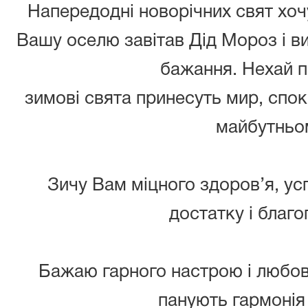
Напередодні новорічних свят хо
Вашу оселю завітав Дід Мороз і ви
бажання. Нехай 
зимові свята принесуть мир, спокі
майбутньо
Зичу Вам міцного здоров’я, усп
достатку і благо
Бажаю гарного настрою і любов
панують гармонія 