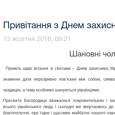
Привітання з Днем захис
13 жовтня 2016, 09:21
Шановні чол
Приміть щирі вітання зі святами – Днем захисника Ук
знаменні дати нерозривно пов’язані між собою, символ
традицію, а тому особливо шануються українцями.
Пресвята Богородиця вважалася покровителькою і зас
всього українського люду. І сьогодні ми звертаємось д
благополуччя, про гідне і щасливе майбутнє нашого нар