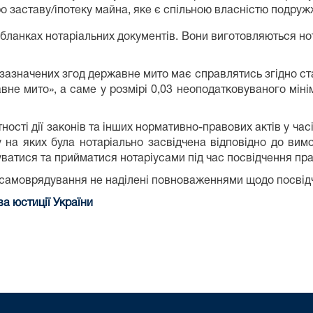
 заставу/іпотеку майна, яке є спільною власністю подруж
х бланках нотаріальних документів. Вони виготовляються но
значених згод державне мито має справлятись згідно ставк
вне мито», а саме у розмірі 0,03 неоподатковуваного міні
сті дії законів та інших нормативно-правових актів у часі,
у на яких була нотаріально засвідчена відповідно до вим
вуватися та прийматися нотаріусами під час посвідчення пра
 самоврядування не наділені повноваженнями щодо посвід
а юстиції України