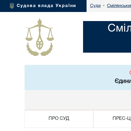
Смілянськи
Судова влада України
Суди
•
Смі
Єдини
ПРО СУД
ПРЕС-Ц