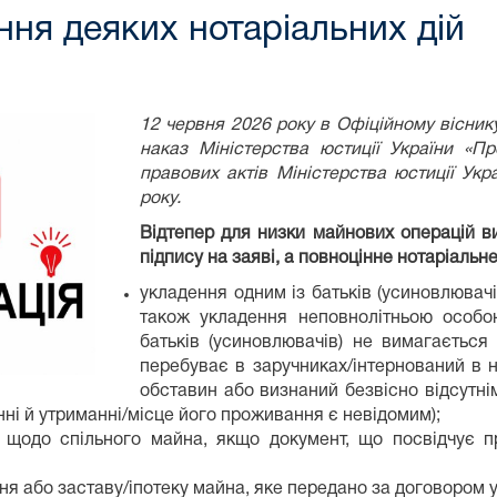
ння деяких нотаріальних дій
12 червня 2026 року в Офіційному вісник
наказ Міністерства юстиції України «П
правових актів Міністерства юстиції Укр
року.
Відтепер для низки майнових операцій в
підпису на заяві, а повноцінне нотаріальн
укладення одним із батьків (усиновлювач
також укладення неповнолітньою особою
батьків (усиновлювачів) не вимагається
перебуває в заручниках/інтернований в 
обставин або визнаний безвісно відсутн
ванні й утриманні/місце його проживання є невідомим);
щодо спільного майна, якщо документ, що посвідчує пр
я або заставу/іпотеку майна, яке передано за договором 