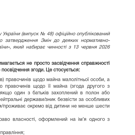
у України (випуск № 48) офіційно опублікований
ро затвердження Змін до деяких нормативно-
аїни», який набирає чинності з 13 червня 2026
имагається не просто засвідчення справжності
е посвідчення згоди. Це стосується:
ів) правочинів щодо майна малолітньої особи, а
 правочинів щодо її майна (згода другого з
 якщо один з батьків захоплений в полон або
нейтральні держави/зник безвісти за особливих
ім/проживає окремо від дитини не менше шести
аво власності, оформлений на ім’я одного з
управління;