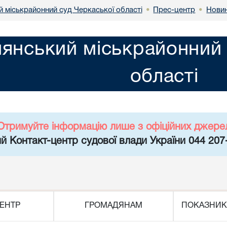
й міськрайонний суд Черкаської області
Прес-центр
Нови
•
•
лянський міськрайонний 
області
Отримуйте інформацію лише з офіційних джере
й Контакт-центр судової влади України 044 207
ЕНТР
ГРОМАДЯНАМ
ПОКАЗНИК