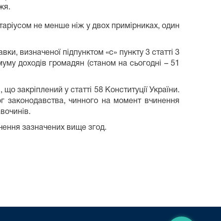
жя.
таріусом не менше ніж у двох примірниках, один
и, визначеної підпунктом «с» пункту 3 статті 3
муму доходів громадян (станом на сьогодні – 51
 що закріплений у статті 58 Конституції України.
ог законодавства, чинного на момент вчинення
вочинів.
чення зазначених вище згод.