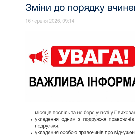
Зміни до порядку вчине
16 червня 2026, 09:14
місяців поспіль та не бере участі у її вихо
укладення одним з подружжя правочинів 
подружжя;
укладення особою правочинів про відчуженн