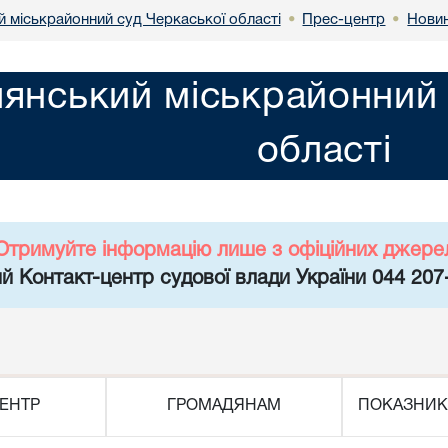
й міськрайонний суд Черкаської області
Прес-центр
Нови
•
•
лянський міськрайонний 
області
Отримуйте інформацію лише з офіційних джере
й Контакт-центр судової влади України 044 207
ЕНТР
ГРОМАДЯНАМ
ПОКАЗНИК