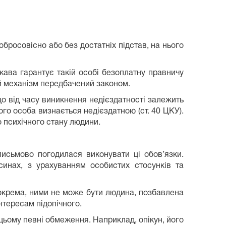
бросовісно або без достатніх підстав, на нього
жава гарантує такій особі безоплатну правничу
й механізм передбачений законом.
о від часу виникнення недієздатності залежить
ого особа визнається недієздатною (ст. 40 ЦКУ).
 психічного стану людини.
исьмово погодилася виконувати ці обов’язки.
синах, з урахуванням особистих стосунків та
Зокрема, ними не може бути людина, позбавлена
інтересам підопічного.
 цьому певні обмеження. Наприклад, опікун, його