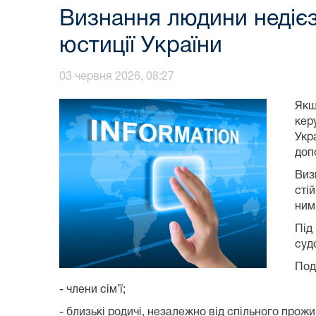
Визнання людини недієз
юстиції України
03 червня 2026, 08:27
Якщ
кер
Укр
доп
Виз
сті
ним
Під
суд
Под
- члени сім’ї;
- близькі родичі, незалежно від спільного прож