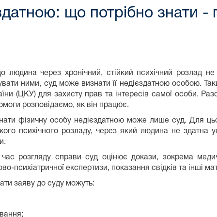
датною: що потрібно знати - 
о людина через хронічний, стійкий психічний розлад не
увати ними, суд може визнати її недієздатною особою. Т
аїни (ЦКУ) для захисту прав та інтересів самої особи. Ра
омоги розповідаємо, як він працює.
нати фізичну особу недієздатною може лише суд. Для цьо
йкого психічного розладу, через який людина не здатна 
и.
 час розгляду справи суд оцінює докази, зокрема медич
ово-психіатричної експертизи, показання свідків та інші ма
ати заяву до суду можуть:
ивання;