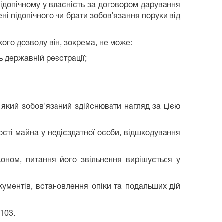
підопічному у власність за договором дарування
ні підопічного чи брати зобов’язання поруки від
кого дозволу він, зокрема, не може:
ь державній реєстрації;
 який зобов'язаний здійснювати нагляд за цією
ності майна у недієздатної особи, відшкодування
коном, питання його звільнення вирішується у
ументів, встановлення опіки та подальших дій
103.