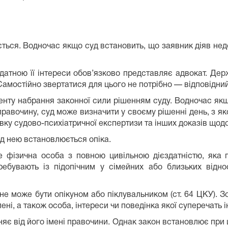
ється. Водночас якщо суд встановить, що заявник діяв недо
датною її інтереси обов’язково представляє адвокат. Дер
Самостійно звертатися для цього не потрібно — відповідни
нту набрання законної сили рішенням суду. Водночас якщ
равочину, суд може визначити у своєму рішенні день, з як
ку судово-психіатричної експертизи та інших доказів щодо
д нею встановлюється опіка.
 фізична особа з повною цивільною дієздатністю, яка п
ебувають із підопічним у сімейних або близьких відно
не може бути опікуном або піклувальником (ст. 64 ЦКУ). 
ені, а також особа, інтереси чи поведінка якої суперечать 
няє від його імені правочини. Однак закон встановлює при