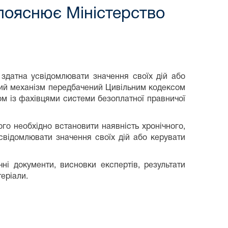
пояснює Міністерство
 здатна усвідомлювати значення своїх дій або
акий механізм передбачений Цивільним кодексом
зом із фахівцями системи безоплатної правничої
го необхідно встановити наявність хронічного,
усвідомлювати значення своїх дій або керувати
ні документи, висновки експертів, результати
теріали.