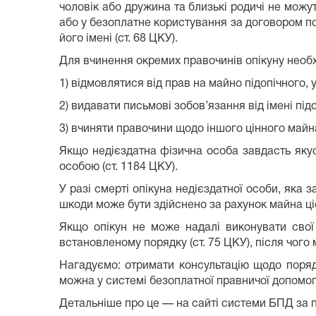
чоловік або дружина та близькі родичі не можу
або у безоплатне користування за договором поз
його імені (ст. 68 ЦКУ).
Для вчинення окремих правочинів опікуну необхід
1) відмовлятися від прав на майно підопічного,
2) видавати письмові зобов’язання від імені під
3) вчиняти правочини щодо іншого цінного майн
Якщо недієздатна фізична особа завдасть якус
особою (ст. 1184 ЦКУ).
У разі смерті опікуна недієздатної особи, яка 
шкоди може бути здійснено за рахунок майна ціє
Якщо опікун не може надалі виконувати свої 
встановленому порядку (ст. 75 ЦКУ), після чого
Нагадуємо: отримати консультацію щодо поряд
можна у системі безоплатної правничої допомог
Детальніше про це — на сайті системи БПД за