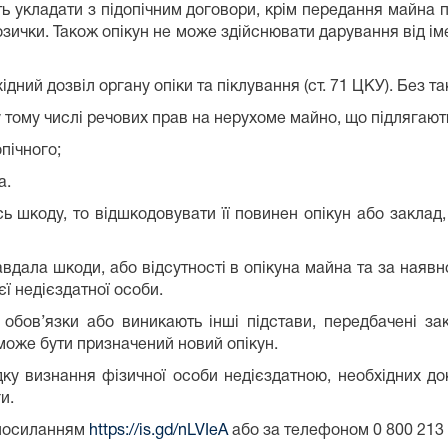
ть укладати з підопічним договори, крім передання майна 
ички. Також опікун не може здійснювати дарування від іме
ний дозвіл органу опіки та піклування (ст. 71 ЦКУ). Без та
 у тому числі речових прав на нерухоме майно, що підлягают
опічного;
а.
ь шкоду, то відшкодовувати її повинен опікун або заклад,
завдала шкоди, або відсутності в опікуна майна та за наяв
ї недієздатної особи.
обов’язки або виникають інші підстави, передбачені за
 може бути призначений новий опікун.
ку визнання фізичної особи недієздатною, необхідних док
и.
 посиланням
https://is.gd/nLVIeA
або за телефоном 0 800 213 