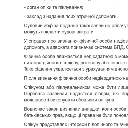
- орган опіки та піклування;
- заклад з надання психіатричної допомоги.
Судовий збір за подання такої заяви не сплачу
можуть покласти судові витрати.
У справах про визнання фізичної особи недієз
допомогу, а адвоката призначає система БПД. 
Фізична особа вважається недієздатною з моме
питання дійсності шлюбу, договору або іншого п
Таке рішення ухвалюється з урахуванням виснов
Після визнання фізичної особи недієздатною на
Опікуном або піклувальником може бути лише
Перевага зазвичай надається людям, які пер
можливості виконувати обов’язки опікуна.
Водночас закон визначає випадки, коли особа 
батьківських прав, якщо ці права не були поновл
Опікун представляє інтереси підопічного та вчи