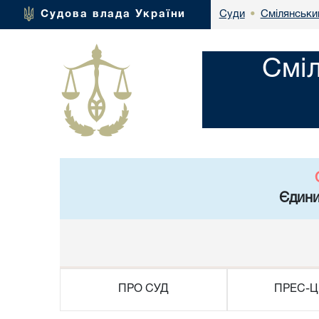
Смілянськи
Судова влада України
Суди
•
Смі
Єдини
ПРО СУД
ПРЕС-Ц