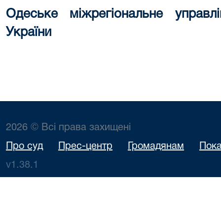
Одеське міжрегіональне управ
України
2026 © Всі права захищені
Про суд
Прес-центр
Громадянам
Пока
v1.38.1