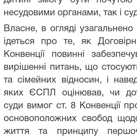
дитині змогу бути почутою 
несудовими органами, так і су
Власне, в огляді узагальнено
ідеться про те, як Договір
Конвенції повинні забезпеч
вирішенні питань, що стосуют
та сімейних відносин, і наве
яких ЄСПЛ оцінював, чи дот
суди вимог ст. 8 Конвенції п
основоположних свобод щодо
життя та принципу першоч