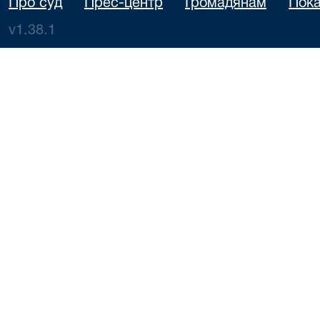
Про суд
Прес-центр
Громадянам
Пока
v1.38.1