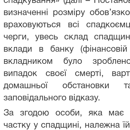
спадкування» (далі – Постано
визначенні розміру обов’язк
враховуються всі спадкоєм
черги, увесь склад спадщин
вклади в банку (фінансовій
вкладником було зроблен
випадок своєї смерті, варт
домашньої обстановки т
заповідального відказу.
За згодою особи, яка має 
частку у спадщині, належна ї