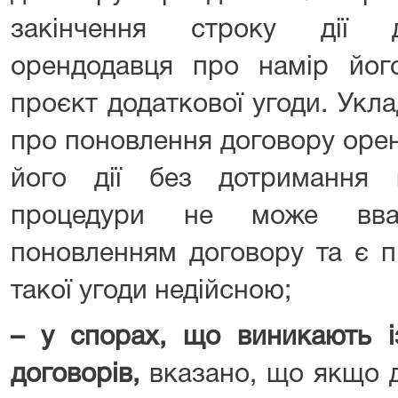
закінчення строку дії д
орендодавця про намір йог
проєкт додаткової угоди. Укл
про поновлення договору орен
його дії без дотримання 
процедури не може вваж
поновленням договору та є п
такої угоди недійсною;
–
у спорах, що виникають і
договорів
,
вказано, що якщо 