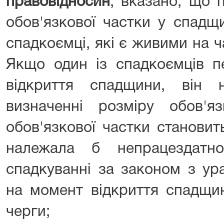
правовідносин
, вказано, що 
обов'язкової частки у спадщ
спадкоємці, які є живими на 
Якщо один із спадкоємців п
відкриття спадщини, він 
визначенні розміру обов'яз
обов'язкової частки становит
належала б непрацездатн
спадкуванні за законом з у
на момент відкриття спадщи
черги;