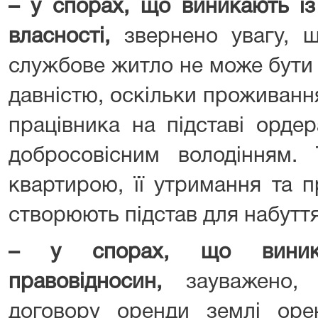
– у спорах, що виникають із
власності
,
звернено увагу, щ
службове житло не може бути
давністю, оскільки проживання
працівника на підставі орде
добросовісним володінням. 
квартирою, її утримання та 
створюють підстав для набуття
– у спорах, що виника
правовідносин
,
зауважено,
договору оренди землі оре