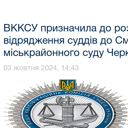
ВККСУ призначила до роз
відрядження суддів до С
міськрайонного суду Черк
03 жовтня 2024, 14:43