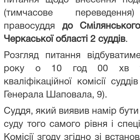
питання щодо внесення под
(тимчасове переведенн
правосуддя
до Смілянського
Черкаської області 2 суддів
.
Розгляд питання відбуватим
року о 10 год 00 хв у
кваліфікаційної комісії суддів
Генерала Шаповала, 9).
Суддя, який виявив намір бут
суду того самого рівня і спеці
Комісії згоду згідно зі встан