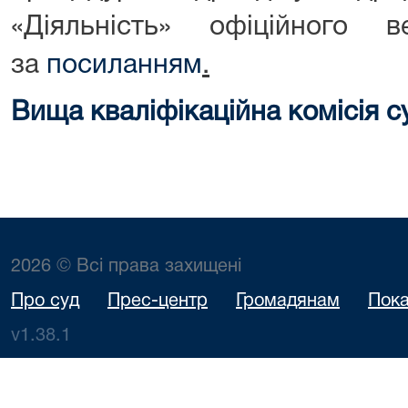
«Діяльність» офіційного 
за
посиланням
.
Вища кваліфікаційна комісія с
2026 © Всі права захищені
Про суд
Прес-центр
Громадянам
Пока
v1.38.1