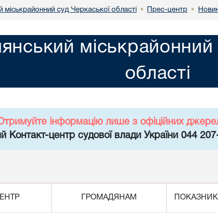
й міськрайонний суд Черкаської області
Прес-центр
Нови
•
•
лянський міськрайонний 
області
Отримуйте інформацію лише з офіційних джере
й Контакт-центр судової влади України 044 207
ЕНТР
ГРОМАДЯНАМ
ПОКАЗНИК