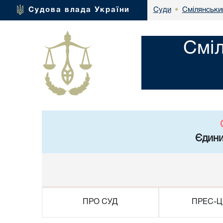
Смілянськи
Судова влада України
Суди
•
Смі
Єдини
ПРО СУД
ПРЕС-Ц