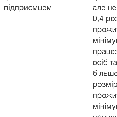
підприємцем
але н
0,4 ро
прожи
мініму
праце
осіб т
більше
розмір
прожи
мініму