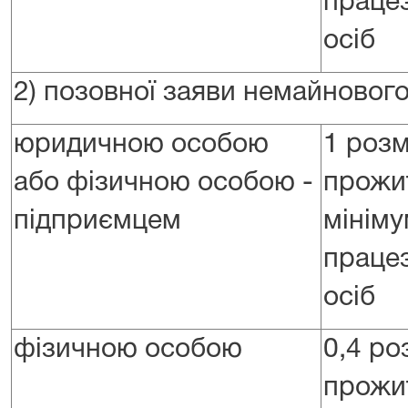
праце
осіб
2) позовної заяви немайнового
юридичною особою
1 розм
або фізичною особою -
прожи
підприємцем
мініму
праце
осіб
фізичною особою
0,4 ро
прожи