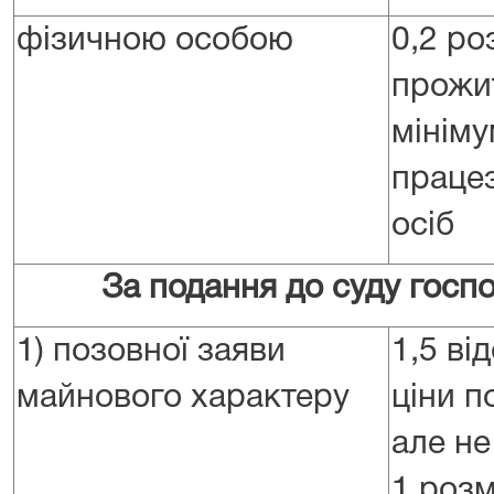
фізичною особою
0,2 ро
прожи
мініму
праце
осіб
За подання до суду госпо
1) позовної заяви
1,5 ві
майнового характеру
ціни п
але н
1 розм