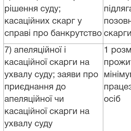
рішення суду;
підляг
касаційних скарг у
позовн
справі про банкрутство
скарг
7) апеляційної і
1 розм
касаційної скарги на
прожи
ухвалу суду; заяви про
мініму
приєднання до
праце
апеляційної чи
осіб
касаційної скарги на
ухвалу суду