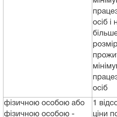
мініму
праце
осіб і 
більш
розмір
прожи
мініму
праце
осіб
фізичною особою або
1 відс
фізичною особою -
ціни п