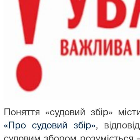
Поняття «судовий збір» міс
«Про судовий збір»
, відпові
судовим збором розуміється -