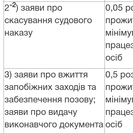
-2
2
) заяви про
0,05 р
скасування судового
прожи
наказу
мініму
праце
осіб
3) заяви про вжиття
0,5 ро
запобіжних заходів та
прожи
забезпечення позову;
мініму
заяви про видачу
праце
виконавчого документа
осіб