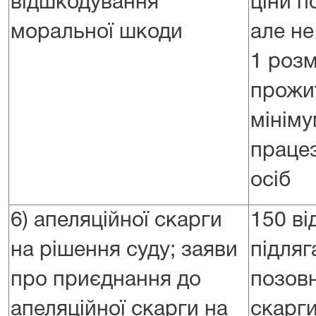
відшкодування
ціни п
моральної шкоди
але н
1 розм
прожи
мініму
праце
осіб
6) апеляційної скарги
150 ві
на рішення суду; заяви
підляг
про приєднання до
позовн
апеляційної скарги на
скарг