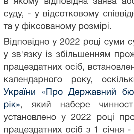
в якому відповідна заява аб
суду, - у відсотковому співві
та у фіксованому розмірі.
Відповідно у 2022 році суми 
у зв'язку із збільшенням про
працездатних осіб, встановле
календарного року, оскіл
України «Про Державний бю
рік»
, який набере чинност
установлено у 2022 році пр
працездатних осіб з 1 січня -