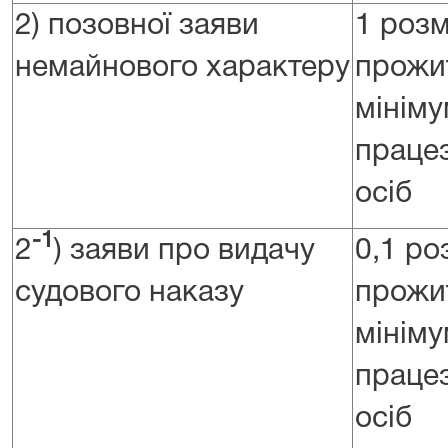
2) позовної заяви
1 розм
немайнового характеру
прожи
мініму
праце
осіб
-1
2
) заяви про видачу
0,1 ро
судового наказу
прожи
мініму
праце
осіб