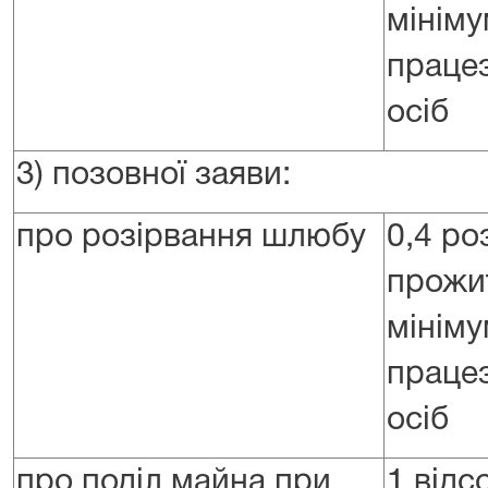
мініму
праце
осіб
3) позовної заяви:
про розірвання шлюбу
0,4 ро
прожи
мініму
праце
осіб
про поділ майна при
1 відс