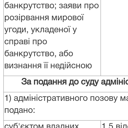
банкрутство; заяви про
розірвання мирової
угоди, укладеної у
справі про
банкрутство, або
визнання її недійсною
За подання до суду адміні
1) адміністративного позову м
подано:
суб'єктом владних
1,5 ві