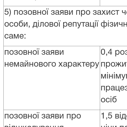
5) позовної заяви про захист че
особи, ділової репутації фізич
саме:
позовної заяви
0,4 ро
немайнового характеру
прожи
мініму
праце
осіб
позовної заяви про
1,5 ві