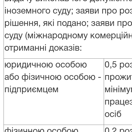
іноземного суду; заяви про ро
рішення, які подано; заяви п
суду (міжнародному комерційн
отриманні доказів:
юридичною особою
0,5 ро
або фізичною особою -
прожи
підприємцем
мініму
праце
осіб
фізичною особою
0,2 ро