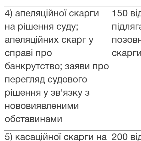
4) апеляційної скарги
150 ві
на рішення суду;
підляг
апеляційних скарг у
позовн
справі про
скарг
банкрутство; заяви про
перегляд судового
рішення у зв'язку з
нововиявленими
обставинами
5) касаційної скарги на
200 ві