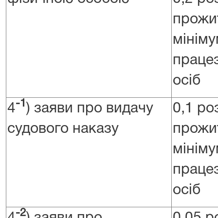
прожи
мініму
праце
осіб
-1
4
) заяви про видачу
0,1 ро
судового наказу
прожи
мініму
праце
осіб
-2