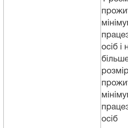
прожи
мініму
праце
осіб і 
більш
розмір
прожи
мініму
праце
осіб