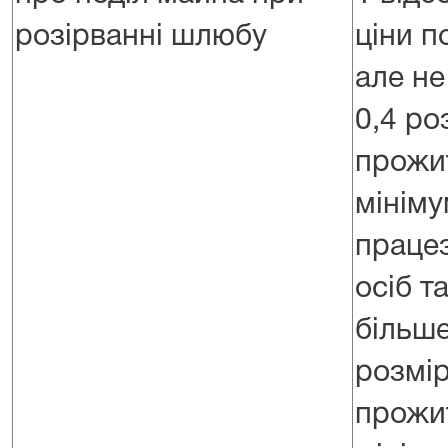
розірванні шлюбу
ціни п
але н
0,4 ро
прожи
мініму
праце
осіб т
більше
розмір
прожи