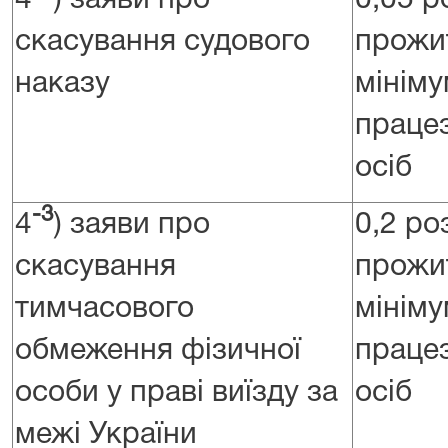
4
) заяви про
0,05 р
скасування судового
прожи
наказу
мініму
праце
осіб
-3
4
) заяви про
0,2 ро
скасування
прожи
тимчасового
мініму
обмеження фізичної
праце
особи у праві виїзду за
осіб
межі України