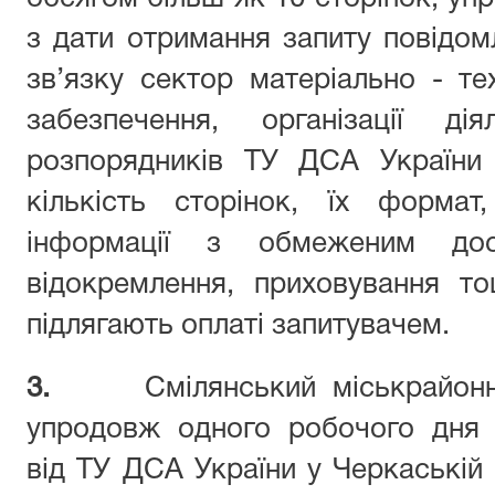
з дати отримання запиту повідо
зв’я
з
ку
сектор матеріально - те
забезпечення, організації ді
розпорядників
ТУ ДСА України 
кількість сторінок, їх формат
інформації з обмеженим до
відокремлення, приховування то
підлягають оплаті запитувачем.
3.
Смілянський міськр
айон
упродовж одного робочого дня 
від
ТУ ДСА України у Черкаській 