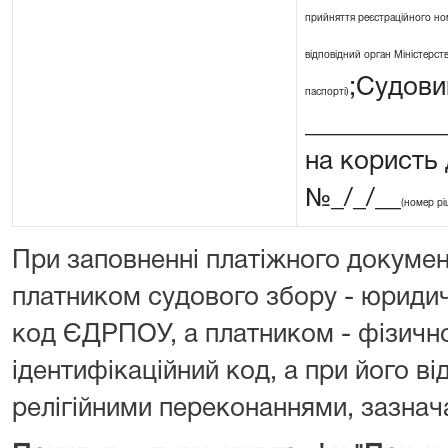
прийняття реєстраційного ном
відповідний орган Міністерства
;Судовий
паспорті)
__________
на користь
№_/_/__
(номер рі
При заповненні платіжного докумен
платником судового збору - юриди
код ЄДРПОУ, а платником - фізичн
ідентифікаційний код, а при його від
релігійними переконаннями, зазнача