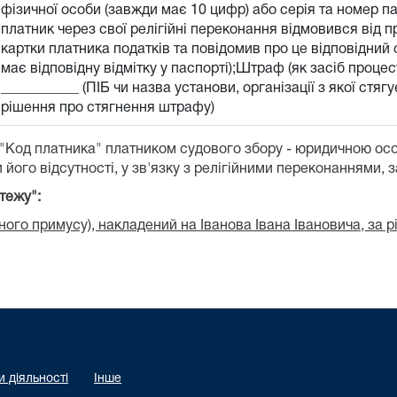
фізичної особи (завжди має 10 цифр) або серія та номер п
платник через свої релігійні переконання відмовився від 
картки платника податків та повідомив про це відповідний о
має відповідну відмітку у паспорті);Штраф (як засіб проц
___________ (ПІБ чи назва установи, організації з якої стя
рішення про стягнення штрафу)
 "Код платника" платником судового збору - юридичною ос
 його відсутності, у зв'язку з релігійними переконаннями, 
тежу":
ого примусу), накладений на Іванова Івана Івановича, за 
 діяльності
Інше