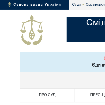
Смілянськи
Судова влада України
Суди
•
Смі
Єдини
ПРО СУД
ПРЕС-Ц