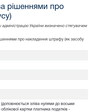
за рішеннями про
су)
у адміністрацію України визначено стягувачем
рішеннями про накладення штрафу (як засобу
б (доповнюється зліва нулями до восьми
облікової картки платника податків -