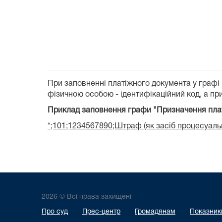
При заповненні платіжного документа у графі
фізичною особою - ідентифікаційний код, а при
Приклад заповнення графи "Призначення пла
*;101;1234567890;Штраф (як засіб процесуальн
2026 © Всі права захищені
Про суд
Прес-центр
Громадянам
Показники