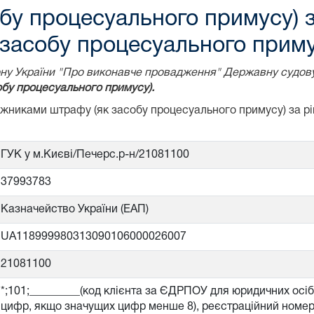
бу процесуального примусу) 
засобу процесуального приму
акону України "Про виконавче провадження" Державну судов
бу процесуального примусу).
божниками штрафу (як засобу процесуального примусу) за 
ГУК у м.Києві/Печерс.р-н/21081100
37993783
Казначейство України (ЕАП)
UA118999980313090106000026007
21081100
*;101;_________(код клієнта за ЄДРПОУ для юридичних осі
цифр, якщо значущих цифр менше 8), реєстраційний номер 