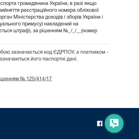
аспорта громадянина України, в разі якщо
прийняття реєстраційного номера облікової
рган Міністерства доходів і зборів України і
есуального примусу) накладений на
гується штраф), за рішенням №_/_/__(номер
обою зазначається код ЄДРПОУ, а платником -
зазначаються його паспортні дані.
рішенням № 125/414/17