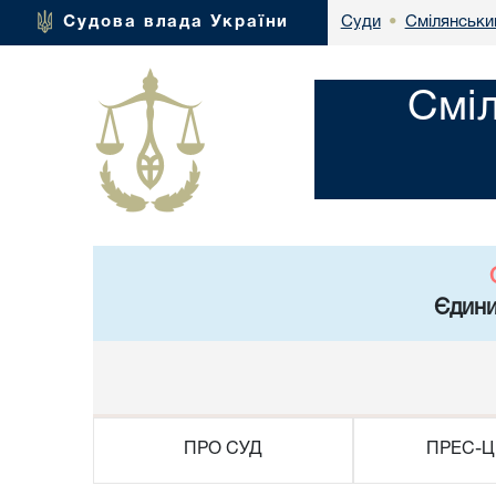
Смілянськи
Судова влада України
Суди
•
Смі
Єдини
ПРО СУД
ПРЕС-Ц