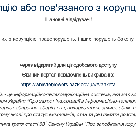
цію або пов'язаного з коруп
Шановні відвідувачі!
их з корупцією правопорушень, інших порушень Закону У
через відкритий для цілодобового доступу
Єдиний портал повідомлень викривачів:
https://whistleblowers.nazk.gov.ua/#/anketa
 - це інформаційно-телекомунікаційна система, яка має к
ом України
"Про захист інформації в інформаційно-телеком
рнет, збирання, зберігання, використання, захист, облік, 
 тому числі про статус викривачів, стан та результати розгл
1
тина третя статті 53
Закону України "Про запобігання коруп