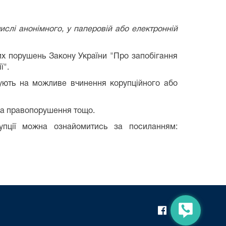
слі анонімного, у паперовій або електронній
их порушень Закону України "Про запобігання
ї".
ють на можливе вчинення корупційного або
ила правопорушення тощо.
рупції можна ознайомитись за посиланням: