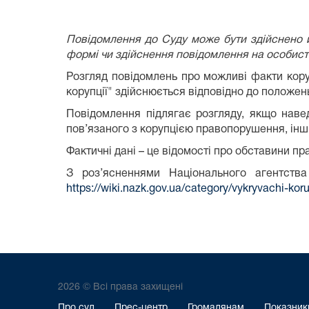
Повідомлення до Суду може бути здійснено й
формі чи здійснення повідомлення на особист
Розгляд повідомлень про можливі факти кору
корупції" здійснюється відповідно до положен
Повідомлення підлягає розгляду, якщо наве
пов’язаного з корупцією правопорушення, інш
Фактичні дані – це відомості про обставини п
З роз’ясненнями Національного агентства
https://wiki.nazk.gov.ua/category/vykryvachi-koru
2026 © Всі права захищені
Про суд
Прес-центр
Громадянам
Показники