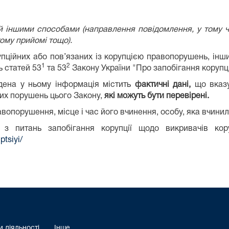
 іншими способами (направлення повідомлення, у тому чи
ому прийомі тощо).
пційних або пов’язаних із корупцією правопорушень, інш
1
2
ь статей 53
та 53
Закону України "Про запобігання корупці
дена у ньому інформація містить
фактичні дані,
що вказу
их порушень цього Закону,
які можуть бути перевірені.
равопорушення, місце і час його вчинення, особу, яка вчин
 з питань запобігання корупції щодо викривачів ко
ptsiyi/
 діяльності
Інше