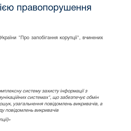
цією правопорушення
країни "Про запобігання корупції", вчинених
омплексну систему захисту інформації з
унікаційних системах", що забезпечує обмін
пошук, узагальнення повідомлень викривачів, а
яду повідомлень викривачів
ції)»