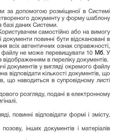
ами за допомогою розміщеної в Системі
створеного документу у форму шаблону
 базі даних Системи.
 Користувачем самостійно або на вимогу
і документи повинні бути відскановані в
ння всіх автентичних ознак справжності,
ір файлу не може перевищувати 10
Мб
. У
з відображенням в переліку документів.
чі документів у вигляді окремого файлу
а відповідати кількості документів, що
в, що наводиться в супровідному листі
судового розгляду, подані в електронному
гіналі.
ді, повинні відповідати формі і змісту,
 позову, інших документів і матеріалів