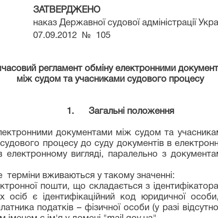
ЗАТВЕРДЖЕНО
на
каз Державної судової адміністрації Укра
07.09.2012 № 105
мчасовий регламент
обміну електронними докумен
між судом та учасниками судового процесу
1. Загальні положення
онними документами між судом та учасниками 
судового процесу до суду документів в електронн
 електронному вигляді, паралельно з документа
е терміни вживаються у такому значенні:
ктронної пошти, що складається з ідентифікатора
 осіб є ідентифікаційний код юридичної особи,
латника податків – фізичної особи (у разі відсутно