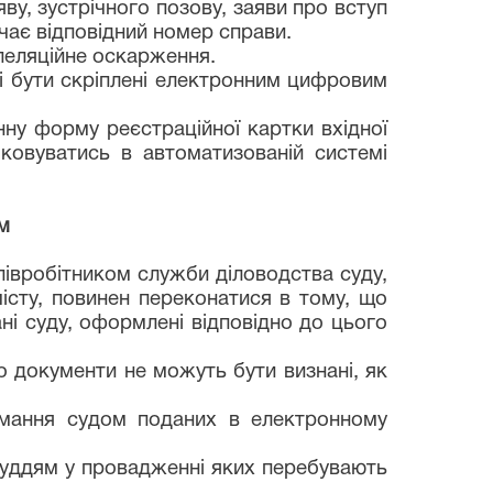
яву, зустрічного позову, заяви про вступ
чає відповідний номер справи.
еляційне оскарження.
і бути скріплені електронним цифровим
ну форму реєстраційної картки вхідної
іковуватись в автоматизованій системі
м
півробітником служби діловодства суду,
місту, повинен переконатися в тому, що
ні суду, оформлені відповідно до цього
о документи не можуть бути визнані, як
имання судом поданих в електронному
суддям у провадженні яких перебувають