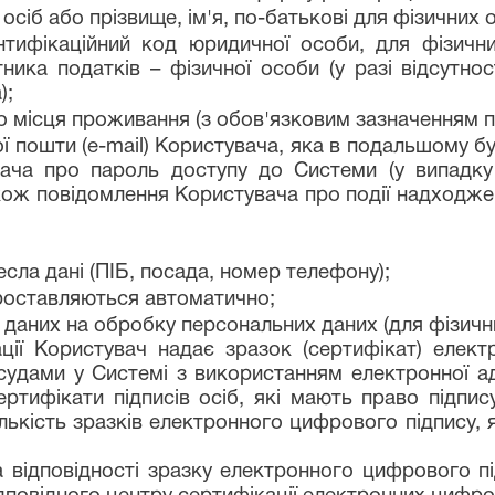
сіб або прізвище, ім'я, по-батькові для фізичних о
нтифікаційний код юридичної особи, для фізични
ника податків – фізичної особи (у разі відсутнос
);
 місця проживання (з обов'язковим зазначенням п
ої пошти (е-
mail
)
Користувача, яка в подальшому б
ача про пароль доступу до Системи (у випадку
кож повідомлення Користувача про події надходже
есла дані (ПІБ, посада, номер телефону);
проставляються автоматично;
даних на обробку персональних даних (для фізични
ії Користувач надає зразок (сертифікат) елект
 судами у Системі з використанням електронної 
ертифікати підписів осіб, які мають право підпис
Кількість зразків електронного цифрового підпису
 відповідності зразку електронного цифрового 