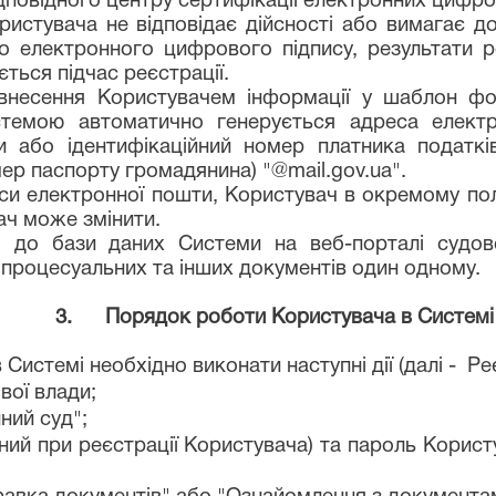
дповідного центру сертифікації електронних цифров
истувача не відповідає дійсності або вимагає до
го електронного цифрового підпису, результати 
ться підчас реєстрації.
 внесення Користувачем інформації у шаблон фо
стемою автоматично генерується адреса електр
 або ідентифікаційний номер платника податків
мер паспорту громадянина) "@mail.gov.ua".
еси електронної пошти, Користувач в окремому по
ач може змінити.
я до бази даних Системи на веб-порталі судов
 процесуальних та інших документів один одному.
3. Порядок роботи Користувача в Системі
истемі необхідно виконати наступні дії (далі - Реє
вої влади;
ний суд";
аний при реєстрації Користувача) та пароль Кори