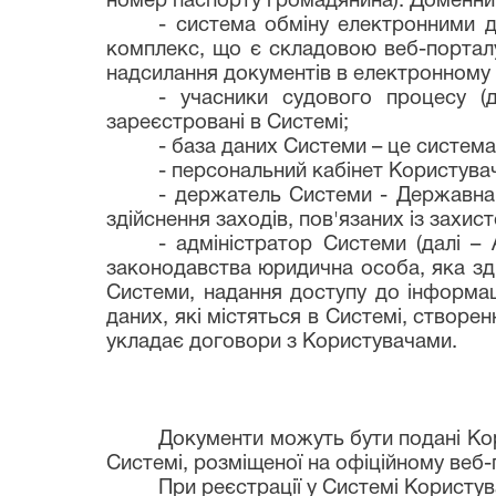
номер паспорту громадянина). Доменним 
- система обміну електронними 
комплекс, що є складовою веб-порталу
надсилання документів в електронному 
- учасники судового процесу (д
зареєстровані в Системі;
- база даних Системи – це система
- персональний кабінет Користува
- держатель Системи - Державна с
здійснення заходів, пов'язаних із захис
- адміністратор Системи (далі –
законодавства юридична особа, яка зд
Системи, надання доступу до інформаці
даних, які містяться в Системі, створ
укладає договори з Користувачами.
Документи можуть бути подані Кор
Системі, розміщеної на офіційному веб-
При реєстрації у Системі Користув