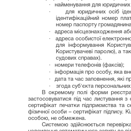
·
найменування для юридичних о
·
для юридичних осіб іде
ідентифікаційний номер плат
номер паспорту громадянина
·
адреса місцезнаходження або
·
адреса особистої електрон
н
для інформування Користув
Користувачеві паролю), а та
судових справах).
·
номери телефонів (факсів);
·
інформація про особу, яка вн
·
дата та час заповнення, які 
·
згода суб'єкта персональних 
В окремому полі форми реєстрац
застосовуватися під час листування з
сертифікат печатки підприємства та с
фізичної особи – сертифікат підпису. 
особою, не обмежена.
Системою здійснюється перевірка