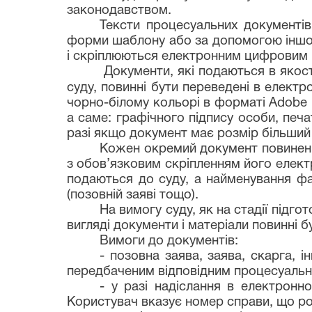
законодавством.
Тексти процесуальних документів
форми шаблону або за допомогою іншо
і скріплюються електронним цифровим п
Документи, які подаються в якост
суду, повинні бути переведені в елект
чорно-білому кольорі в форматі Adobe P
а саме: графічного підпису особи, печ
разі якщо документ має розмір більший 
Кожен окремий документ повинен б
з обов’язковим скріпленням його елект
подаються до суду, а найменування фа
(позовній заяві тощо).
На вимогу суду, як на стадії підго
вигляді документи і матеріали повинні бу
Вимоги до документів:
- позовна заява, заява, скарга, і
передбаченим відповідним процесуаль
- у разі надіслання в електронно
Користувач вказує номер справи, що ро