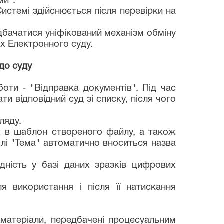
ми".
стемі здійснюється після перевірки на
дбачатися уніфікований механізм обміну
х Електронного суду.
до суду
ти - "Відправка документів". Під час
и відповідний суд зі списку, після чого
ляду.
я в шаблон створеного файлу, а також
лі "Тема" автоматично вноситься назва
дність у базі даних зразків цифрових
ля використання і після її натискання
 матеріали, передбачені процесуальним