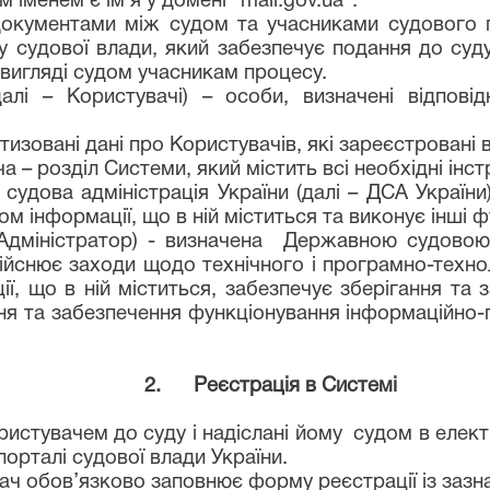
іменем є ім'я у домені "
mail
.gov.ua".
документами між судом та учасниками судового п
 судової влади, який забезпечує подання до суду
вигляді судом учасникам процесу.
алі – Користувачі) – особи, визначені відпов
тизовані дані про Користувачів, які зареєстрован
ча
– розділ Системи, який містить всі необхідні інс
удова адміністрація України (далі – ДСА України)
том інформації, що в ній міститься та виконує інші 
 Адміністратор) - визначена Державною судовою 
ійснює заходи щодо технічного і програмно-техно
ї, що в ній міститься, забезпечує зберігання та з
ення та забезпечення функціонування інформаційно
2. Реєстрація в Системі
истувачем до суду і надіслані йому судом в електр
порталі судової влади України.
ач обов’язково заповнює форму реєстрації із зазн