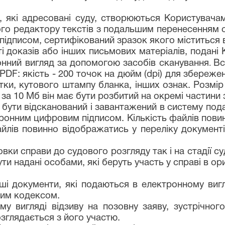
, які адресовані суду, створюються Користувач
го редактору текстів з подальшим перенесенням 
ідписом, сертифікований зразок якого міститься в
і доказів або інших письмових матеріалів, подані
.
ронний вигляд за допомогою засобів сканування
Вс
DF: якість - 200 точок на дюйм (dpi) для збереже
атки, кутового штампу бланка, інших ознак. Розм
за 10 Мб він має бути розбитий на окремі частини 
ути відсканований і завантажений в систему пода
ронним цифровим підписом. Кількість файлів повинн
йлів повинно відображатись у переліку документі
товки справи до судового розгляду так і на стадії 
ти надані особами, які беруть участь у справі в ори
нші документи, які подаються в електронному вигля
ним кодексом.
му вигляді відзиву на позовну заяву, зустрічного
зглядається з його участю.