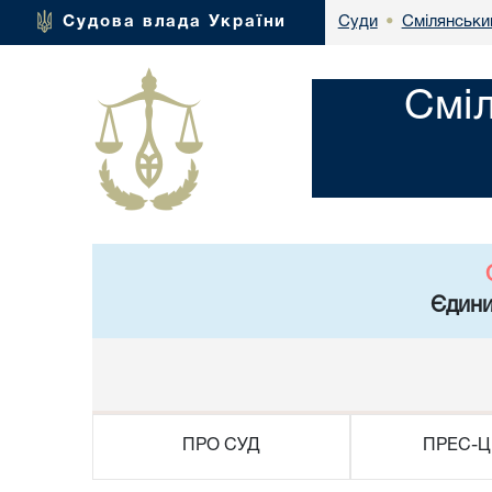
Смілянськи
Судова влада України
Суди
•
Смі
Єдини
ПРО СУД
ПРЕС-Ц