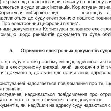
) окремо від позовної заяви, відзиву на позовну за
вляються в суди вищих інстанцій, Користувач зазна
тів Користувачі вибирають вид перегляду – ап
 надсилаються до суду електронною поштою повинн
 "Про електронний цифровий підпис".
ними документами Користувач заповнює електрон
ормацію щодо реквізитів документа та буде обл
5. Отримання електронних документів судо
ть до суду в електронному вигляді, здійснюється с
в в електронному вигляді, який, виходячи з їх з
чі документів, доступні для прочитання, адресова
ристувачеві надсилається повідомлення про те, щ
м причини.
истувачеві надсилається повідомлення про отр
зується дата та час отримання таких документів.
ументів, які надійшли на адресу суду надаються 