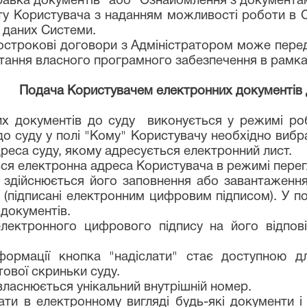
авка документів" або "Ознайомлення з документа
у Користувача з наданням можливості роботи в Си
і даних Системи.
гострокові договори з Адміністратором може пере
тання власного програмного забезпечення в рамка
. Подача Користувачем електронних документів 
х документів до суду виконується у режимі робо
 суду у полі "Кому" Користувачу необхідно вибрат
реса суду, якому адресується електронний лист.
ться електронна адреса Користувача в режимі перег
 здійснюється його заповнення або завантаженн
(підписані електронним цифровим підписом). У по
 документів.
електронного цифрового підпису на його відпові
нформації кнопка "надіслати" стає доступною д
ової скриньки суду.
ласнюється унікальний внутрішній номер.
ати в електронному вигляді будь-які документи і