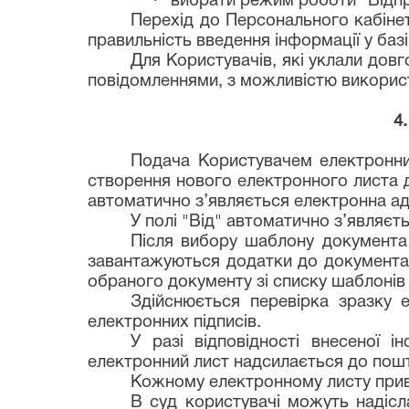
вибрати режим роботи "Відпр
Перехід до Персонального кабінет
правильність введення інформації у баз
Для Користувачів, які уклали дов
повідомленнями, з можливістю викорис
4
Подача Користувачем електронни
створення нового електронного листа до
автоматично з’являється електронна ад
У полі "Від" автоматично з’являє
Після вибору шаблону документа
завантажуються додатки до документа 
обраного документу зі списку шаблонів
Здійснюється перевірка зразку 
електронних підписів.
У разі відповідності внесеної і
електронний лист надсилається до пошт
Кожному електронному листу прив
В суд користувачі можуть надісл