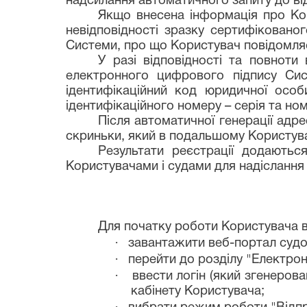
надсилання автоматичного запиту до ві
Якщо внесена інформація про Кор
невідповідності зразку сертифіковано
Системи, про що Користувач повідомляє
У разі відповідності та повноти
електронного цифрового підпису Си
ідентифікаційний код юридичної особи
ідентифікаційного номеру – серія та но
Після автоматичної генерації адр
скриньки, який в подальшому Користув
Результати реєстрації додаютьс
Користувачами і судами для надіслання
Для початку роботи Користувача в С
·
завантажити веб-портал судо
·
перейти до розділу "Електрон
·
ввести логін (який згенеров
кабінету Користувача;
·