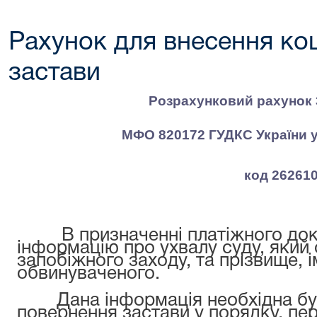
Рахунок для внесення кош
застави
Розрахунковий рахунок 
МФО 820172 ГУДКС України у
код 26261
В призначенні платіжного доку
інформацію про ухвалу суду, який
запобіжного заходу, та прізвище, і
обвинуваченого.
Дана інформація необхідна буд
повернення застави у порядку, п