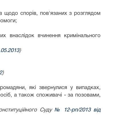
ів щодо спорів, пов'язаних з розглядом
помоги;
них внаслідок вчинення кримінального
.05.2013
}
2
}
 громадяни, які звернулися у випадках,
осіб, а також споживачі - за позовами,
онституційного Суду
№ 12-рп/2013 від