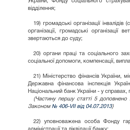
України, Фонду соціального страхува
відділення;
19) громадські організації інвалідів 
організації, громадські організації в
звертаються до суду;
20) органи праці та соціального за
соціальної допомоги, компенсації, випл
21) Міністерство фінансів України, м
Державна фінансова інспекція Украї
Національний банк України - у справах,
{Частину першу статті 5 доповнено 
Законом
№ 406-VII від 04.07.2013
}
22) уповноважена особа Фонду гара
адміністрації та ліквідації банку;