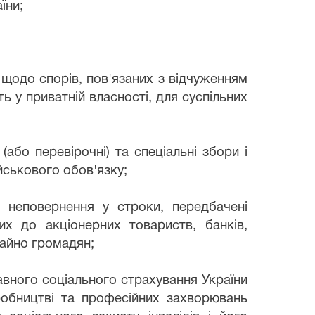
їни;
 щодо спорів, пов'язаних з відчуженням
ь у приватній власності, для суспільних
(або перевірочні) та спеціальні збори і
йськового обов'язку;
к неповернення у строки, передбачені
х до акціонерних товариств, банків,
майно громадян;
авного соціального страхування України
робництві та професійних захворювань