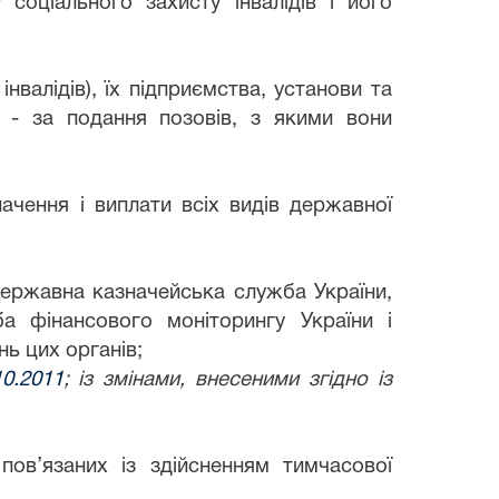
соціального захисту інвалідів і його
інвалідів), їх підприємства, установи та
ції - за подання позовів, з якими вони
ачення і виплати всіх видів державної
, Державна казначейська служба України,
а фінансового моніторингу України і
ь цих органів;
0.2011
; із змінами, внесеними згідно із
пов’язаних із здійсненням тимчасової