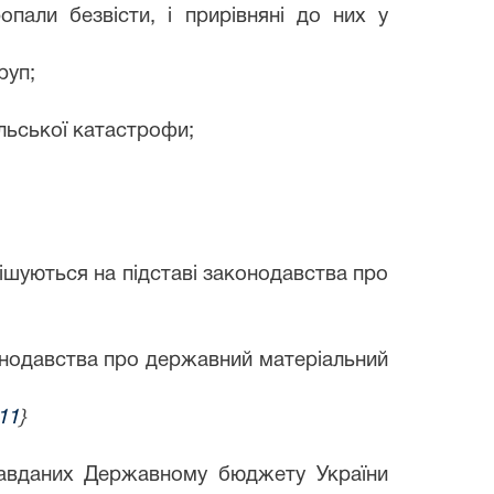
пропали безвісти, і прирівняні до них у
руп;
ильської катастрофи;
рішуються на підставі законодавства про
конодавства про державний матеріальний
11
}
, завданих Державному бюджету України