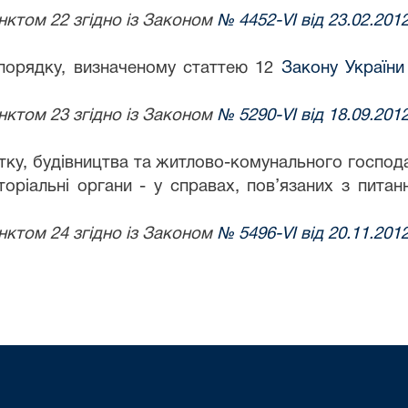
нктом 22 згідно із Законом
№ 4452-VI від 23.02.201
 порядку, визначеному статтею 12
Закону України
;
нктом 23 згідно із Законом
№ 5290-VI від 18.09.201
итку, будівництва та житлово-комунального господ
риторіальні органи - у справах, пов’язаних з пи
нктом 24 згідно із Законом
№ 5496-VI від 20.11.201