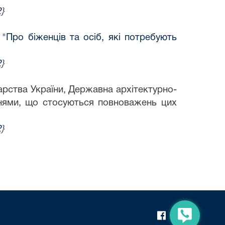
2
}
 "Про біженців та осіб, які потребують
2
}
арства України, Державна архітектурно-
таннями, що стосуються повноважень цих
2
}