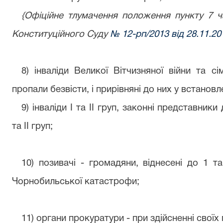
{Офіційне тлумачення положення пункту 7 ча
Конституційного Суду
№ 12-рп/2013 від 28.11.20
8) інваліди Великої Вітчизняної війни та сім
пропали безвісти, і прирівняні до них у встанов
9) інваліди I та II груп, законні представники д
та II груп;
10) позивачі - громадяни, віднесені до 1 т
Чорнобильської катастрофи;
11) органи прокуратури - при здійсненні свої