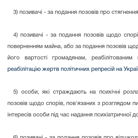
3) позивачі - за подання позовів про стягнення
4) позивачі - за подання позовів щодо спорі
поверненням майна, або за подання позовів щод
його вартості громадянам, реабілітованим 
реабілітацію жертв політичних репресій на Украї
5) особи, які страждають на психічні розл
позовів щодо спорів, пов'язаних з розглядом п
інтересів особи під час надання психіатричної д
6) позивачі - за подання позовів про відшко